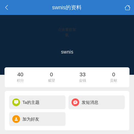
swnis的资料
点击重新加
载
swnis
40
0
33
0
积分
威望
金钱
贡献
Ta的主题
发短消息
加为好友