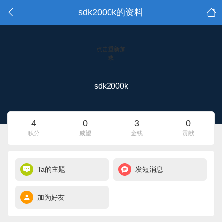
sdk2000k的资料
点击重新加
载
sdk2000k
4
0
3
0
积分
威望
金钱
贡献
Ta的主题
发短消息
加为好友