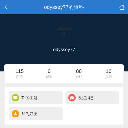
odyssey77的资料
点击重新加
载
odyssey77
115
0
88
16
积分
威望
金钱
贡献
Ta的主题
发短消息
加为好友