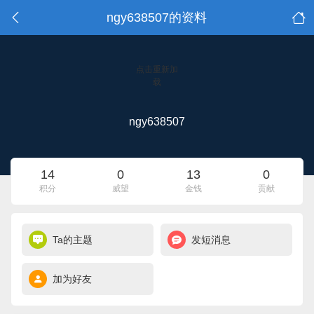
ngy638507的资料
点击重新加
载
ngy638507
14
0
13
0
积分
威望
金钱
贡献
Ta的主题
发短消息
加为好友