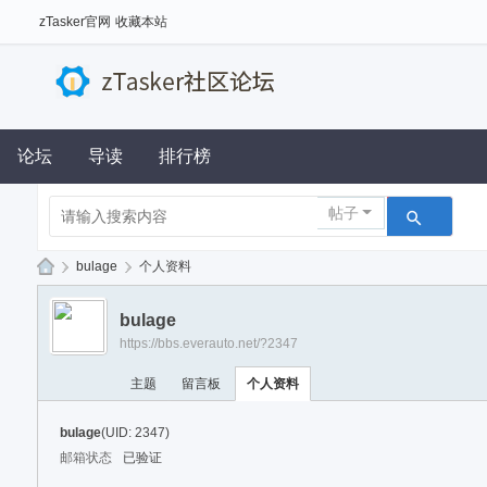
zTasker官网
收藏本站
论坛
导读
排行榜
帖子
›
bulage
›
个人资料
z
bulage
Ta
https://bbs.everauto.net/?2347
sk
主题
留言板
个人资料
er
社
bulage
(UID: 2347)
区
邮箱状态
已验证