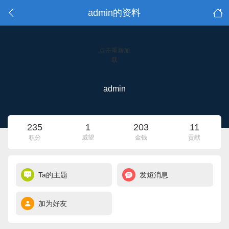
admin的资料
点击重新加
载
admin
235
1
203
11
积分
威望
金钱
贡献
Ta的主题
发短消息
加为好友