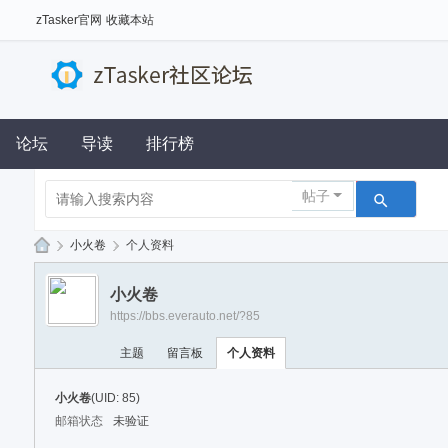
zTasker官网
收藏本站
论坛
导读
排行榜
帖子
›
小火卷
›
个人资料
z
小火卷
Ta
https://bbs.everauto.net/?85
sk
主题
留言板
个人资料
er
社
小火卷
(UID: 85)
区
邮箱状态
未验证