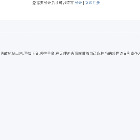
您需要登录后才可以留言
登录
|
立即注册
能够勇敢的站出来,匡扶正义,呵护善良,在无理迫害面前做着自己应担当的普世道义和责任,捍