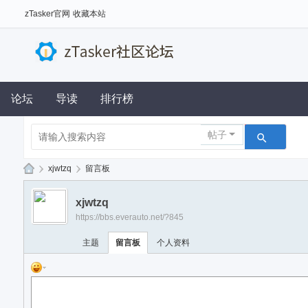
zTasker官网
收藏本站
论坛
导读
排行榜
帖子
›
xjwtzq
›
留言板
z
xjwtzq
Ta
https://bbs.everauto.net/?845
sk
主题
留言板
个人资料
er
社
区