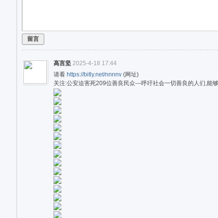
论
坛
留言
高言坚
2025-4-18 17:44
请看
https://bitly.net/nnnnv
(网址)
关注:公安迫害死209位善良民众---呼吁社会一切善良的人们,