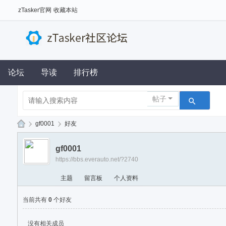
zTasker官网
收藏本站
论坛
导读
排行榜
帖子
›
gf0001
›
好友
z
gf0001
Ta
https://bbs.everauto.net/?2740
sk
主题
留言板
个人资料
er
社
当前共有
0
个好友
区
没有相关成员