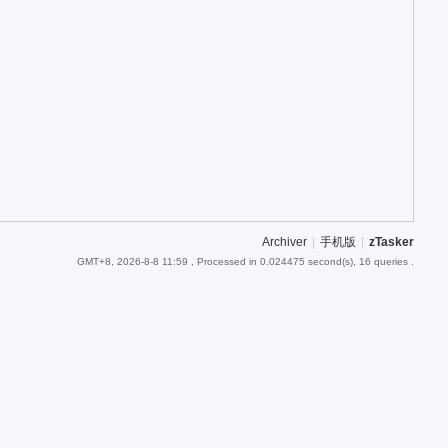
Archiver
|
手机版
|
zTasker
GMT+8, 2026-8-8 11:59
, Processed in 0.024475 second(s), 16 queries .