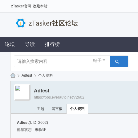
zTasker官网
收藏本站
论坛
导读
排行榜
帖子
›
Adtest
›
个人资料
z
Adtest
Ta
https://bbs.everauto.net/?2602
sk
主题
留言板
个人资料
er
社
Adtest
(UID: 2602)
区
邮箱状态
未验证