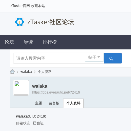
zTasker官网
收藏本站
论坛
导读
排行榜
帖子
›
walaka
›
个人资料
z
walaka
Ta
https://bbs.everauto.net/?2419
sk
主题
留言板
个人资料
er
社
walaka
(UID: 2419)
区
邮箱状态
已验证