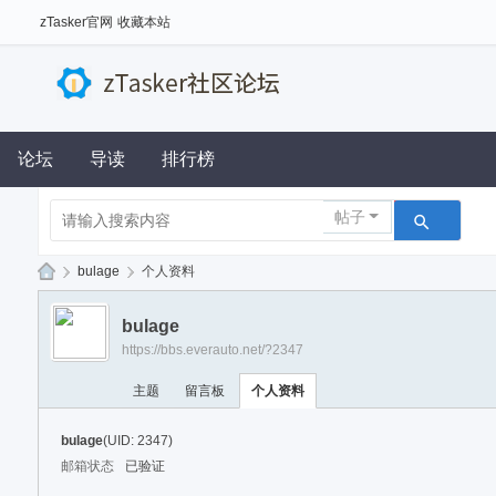
zTasker官网
收藏本站
论坛
导读
排行榜
帖子
›
bulage
›
个人资料
z
bulage
Ta
https://bbs.everauto.net/?2347
sk
主题
留言板
个人资料
er
社
bulage
(UID: 2347)
区
邮箱状态
已验证