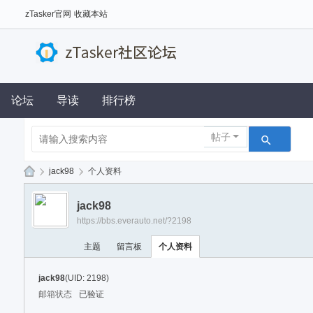
zTasker官网
收藏本站
论坛
导读
排行榜
帖子
›
jack98
›
个人资料
z
jack98
Ta
https://bbs.everauto.net/?2198
sk
主题
留言板
个人资料
er
社
jack98
(UID: 2198)
区
邮箱状态
已验证