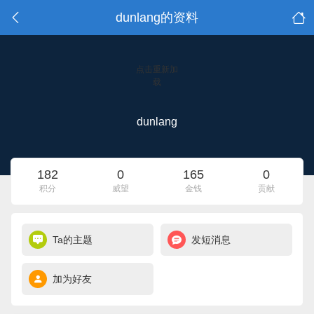
dunlang的资料
点击重新加
载
dunlang
182
0
165
0
积分
威望
金钱
贡献
Ta的主题
发短消息
加为好友