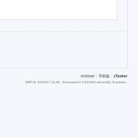
Archiver
|
手机版
|
zTasker
GMT+8, 2026-8-7 22:49
, Processed in 0.021442 second(s), 8 queries .