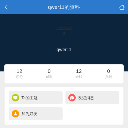
qwer11的资料
点击重新加
载
qwer11
12
0
12
0
积分
威望
金钱
贡献
Ta的主题
发短消息
加为好友