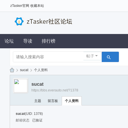
zTasker官网
收藏本站
论坛
导读
排行榜
帖子
›
sucat
›
个人资料
z
sucat
Ta
https://bbs.everauto.net/?1378
sk
主题
留言板
个人资料
er
社
sucat
(UID: 1378)
区
邮箱状态
已验证