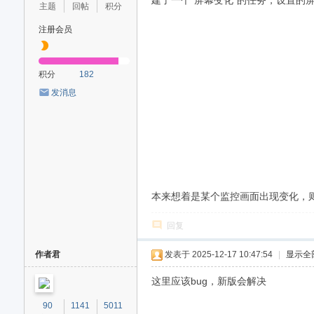
论
建了一个“屏幕变化”的任务，设置
主题
回帖
积分
坛
注册会员
积分
182
发消息
本来想着是某个监控画面出现变化，
回复
作者君
发表于 2025-12-17 10:47:54
|
显示全
这里应该bug，新版会解决
90
1141
5011