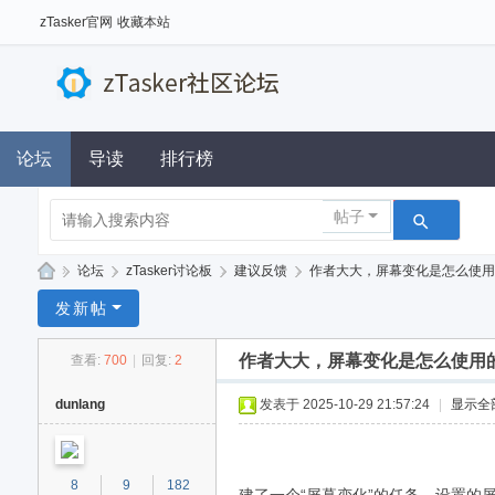
zTasker官网
收藏本站
论坛
导读
排行榜
帖子
»
论坛
›
zTasker讨论板
›
建议反馈
›
作者大大，屏幕变化是怎么使用的
z
发新帖
Ta
作者大大，屏幕变化是怎么使用
查看:
700
|
回复:
2
sk
er
dunlang
发表于 2025-10-29 21:57:24
|
显示全
社
区
8
9
182