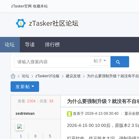
zTasker官网
收藏本站
论坛
导读
排行榜
帖子
»
论坛
›
zTasker讨论板
›
建议反馈
›
为什么要强制升级？就没有不自动
z
发新帖
Ta
为什么要强制升级？就没有不自
查看:
2304
|
回复:
39
sk
er
sedrinman
发表于 2026-4-15 09:30:40
|
显示全
社
2026-4-15 00:10:00后，原
区
1
0
5
打开软件，提示版本太旧，强制升级2.3