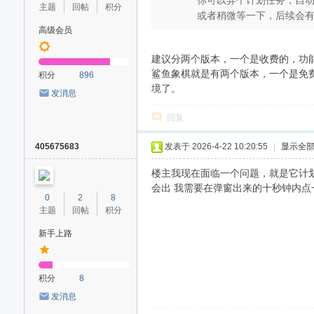
你可以弄个计划任务，自
主题
回帖
积分
或者稍微等一下，后续会有不
高级会员
建议分两个版本，一个是收费的，功
鲨鱼象棋就是有两个版本，一个是免
积分
896
境了。
发消息
回复
405675683
发表于 2026-4-22 10:20:55
|
显示全
楼主我现在面临一个问题，就是它计
会出 我需要在弹窗出来的十秒钟内点
0
2
8
主题
回帖
积分
新手上路
积分
8
发消息