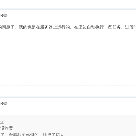
部楼层
的问题了。我的也是在服务器上运行的、在里边自动执行一些任务。过段
部楼层
37
三没收费
多了，合着我欠你似的，还成了坏人