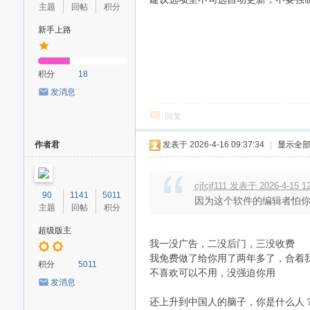
主题
回帖
积分
新手上路
积分
18
发消息
回复
作者君
发表于 2026-4-16 09:37:34
|
显示全
cjfcjf111 发表于 2026-4-15 1
90
1141
5011
因为这个软件的编辑者怕你
主题
回帖
积分
超级版主
我一没广告，二没后门，三没收费
我免费做了给你用了两年多了，合着
积分
5011
不喜欢可以不用，没强迫你用
发消息
还上升到中国人的脑子，你是什么人