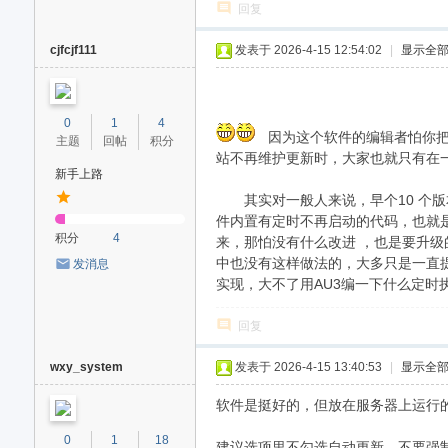
回复
cjfcjf111
发表于 2026-4-15 12:54:02
|
显示全
0
1
4
因为这个软件的编辑者怕你把
主题
回帖
积分
站不再维护更新时，大家也就只有在
新手上路
其实对一般人来说，早个10 个版
件内置有定时不再启动的代码，也就
积分
4
来，那怕没有什么改进 ，也是要升
中也没有这样做法的，大多只是一直
发消息
实现，大不了用AU3编一下什么定时
回复
wxy_system
发表于 2026-4-15 13:40:53
|
显示全
软件是挺好的，但放在服务器上运行
0
1
18
建议选项里不勾选自动更新，不要强