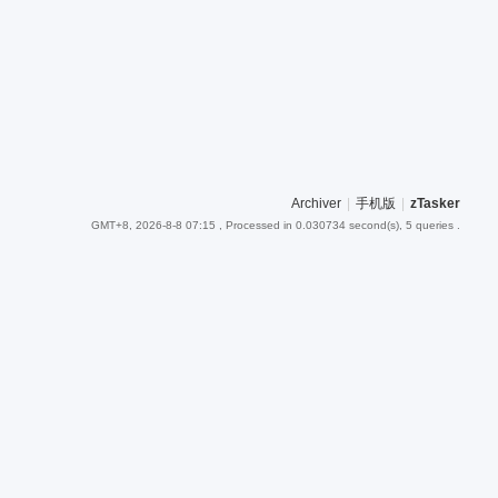
Archiver
|
手机版
|
zTasker
GMT+8, 2026-8-8 07:15
, Processed in 0.030734 second(s), 5 queries .