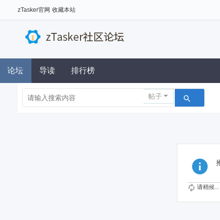
zTasker官网
收藏本站
论坛
导读
排行榜
帖子
请稍候...