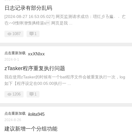
日志记录有部分乱码
[2024-08-27 16:53:05:027] 网页监测请求成功：瑨灴⼺ㄯ㜲〮〮ㄮ
㔺〰0愯獰潧愯捵楴湯s 网页是我 ...
1087
1
点击重新加载
xxXNIxx
2024-9-1
zTasker程序重复执行问题
我在使用zTasker的时候有一个bat程序文件会被重复执行一次，log
如下【程序设定在00:05:00执行一 ...
1206
1
点击重新加载
ilolita945
2024-8-26
建议新增一个分组功能