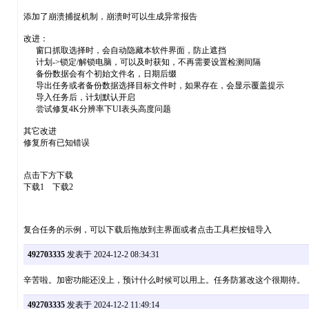
添加了崩溃捕捉机制，崩溃时可以生成异常报告
改进：
窗口抓取选择时，会自动隐藏本软件界面，防止遮挡
计划->锁定/解锁电脑，可以及时获知，不再需要设置检测间隔
备份数据会有个初始文件名，日期后缀
导出任务或者备份数据选择目标文件时，如果存在，会显示覆盖提示
导入任务后，计划默认开启
尝试修复4K分辨率下UI表头高度问题
其它改进
修复所有已知错误
点击下方下载
下载1 下载2
复合任务的示例，可以下载后拖放到主界面或者点击工具栏按钮导入
492703335
发表于 2024-12-2 08:34:31
辛苦啦。加密功能还没上，预计什么时候可以用上。任务防篡改这个很期待。
492703335
发表于 2024-12-2 11:49:14