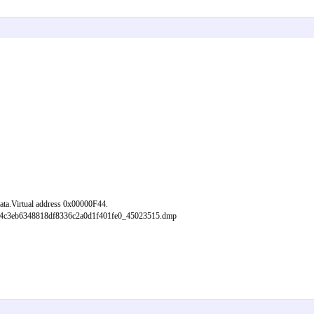
Virtual address 0x00000F44.
24c3eb6348818df8336c2a0d1f401fe0_45023515.dmp