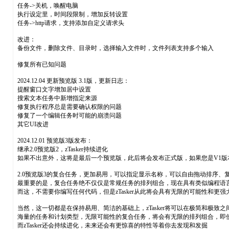
任务->关机，唤醒电脑
执行设定里，时间段限制，增加反转设置
任务->http请求，支持添加自定义请求头
改进：
备份文件，删除文件、目录时，选择输入文件时，文件列表支持多个输入
修复所有已知问题
2024.12.04 更新预览版 3.1版，更新日志：
提醒窗口文字增加居中设置
搜索文本任务中新增指定来源
修复执行程序总是需要确认权限的问题
修复了一个编辑任务时可能的崩溃问题
其它UI改进
2024.12.01 预览版3版发布：
继承2.0预览版2，zTasker持续进化
如果不出意外，这将是最后一个预览版，此后将会发布正式版，如果您是V1版
2.0预览版3的复合任务，更加易用，可以指定显示名称，可以自由拖动排序、复
最重要的是，复合任务绝不仅仅是常规任务的排列组合，现在具有类似编程语
而这，不需要你编写任何代码，但是zTasker从此将会具有无限的可能性和更
当然，这一切都是在保持易用、简洁的基础上，zTasker将可以在极简和极致之
海量的任务和计划类型，无限可能性的复合任务，将会有无限的排列组合，即
而zTasker还会持续进化，未来还会有更惊喜的特性等着你去发现和发掘