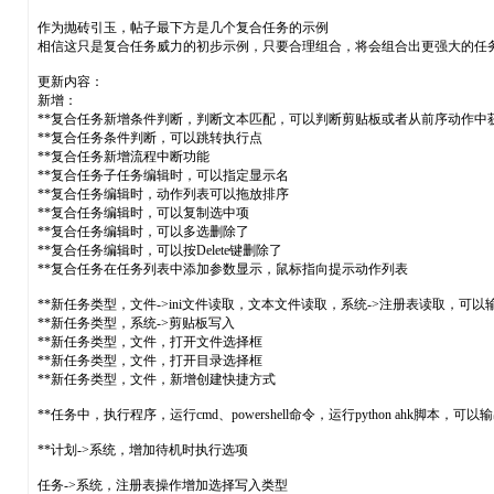
作为抛砖引玉，帖子最下方是几个复合任务的示例
相信这只是复合任务威力的初步示例，只要合理组合，将会组合出更强大的任
更新内容：
新增：
**复合任务新增条件判断，判断文本匹配，可以判断剪贴板或者从前序动作中
**复合任务条件判断，可以跳转执行点
**复合任务新增流程中断功能
**复合任务子任务编辑时，可以指定显示名
**复合任务编辑时，动作列表可以拖放排序
**复合任务编辑时，可以复制选中项
**复合任务编辑时，可以多选删除了
**复合任务编辑时，可以按Delete键删除了
**复合任务在任务列表中添加参数显示，鼠标指向提示动作列表
**新任务类型，文件->ini文件读取，文本文件读取，系统->注册表读取，
**新任务类型，系统->剪贴板写入
**新任务类型，文件，打开文件选择框
**新任务类型，文件，打开目录选择框
**新任务类型，文件，新增创建快捷方式
**任务中，执行程序，运行cmd、powershell命令，运行python ah
**计划->系统，增加待机时执行选项
任务->系统，注册表操作增加选择写入类型