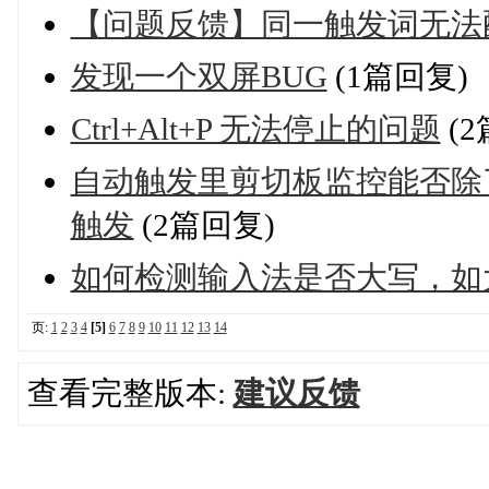
【问题反馈】同一触发词无法
发现一个双屏BUG
(1篇回复)
Ctrl+Alt+P 无法停止的问题
(2
自动触发里剪切板监控能否除
触发
(2篇回复)
如何检测输入法是否大写，如
页:
1
2
3
4
[5]
6
7
8
9
10
11
12
13
14
查看完整版本:
建议反馈