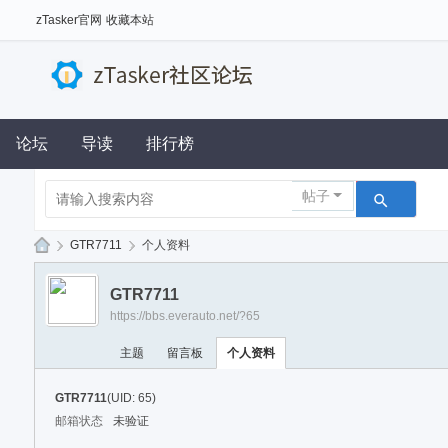
zTasker官网
收藏本站
论坛
导读
排行榜
帖子
›
GTR7711
›
个人资料
z
GTR7711
Ta
https://bbs.everauto.net/?65
sk
主题
留言板
个人资料
er
社
GTR7711
(UID: 65)
区
邮箱状态
未验证