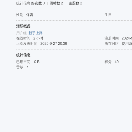
论
统计信息
好友数 0
|
回帖数 2
|
主题数 2
坛
性别
保密
生日
-
活跃概况
用户组
新手上路
在线时间
2 小时
注册时间
2024-
上次发表时间
2025-9-27 20:39
所在时区
使用
统计信息
已用空间
0 B
积分
49
贡献
7