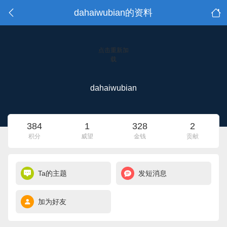
dahaiwubian的资料
点击重新加
载
dahaiwubian
384
1
328
2
积分
威望
金钱
贡献
Ta的主题
发短消息
加为好友